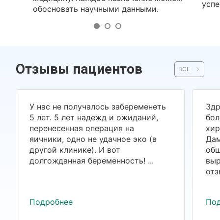
успе
обосновать научными данными.
Отзывы пациентов
ВСЕ
У нас не получалось забеременеть
Здр
5 лет. 5 лет надежд и ожиданий,
бол
перенесенная операция на
хир
яичники, одно не удачное эко (в
Дам
другой клинике). И вот
общ
долгожданная беременность! ...
выр
отз
Подробнее
По