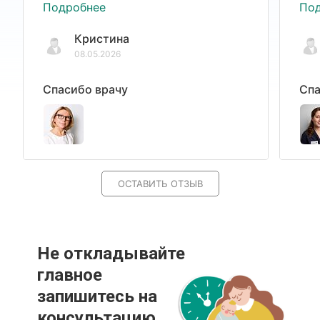
Подробнее
По
Кристина
08.05.2026
Спасибо врачу
Спа
ОСТАВИТЬ ОТЗЫВ
Не откладывайте
главное
запишитесь на
консультацию