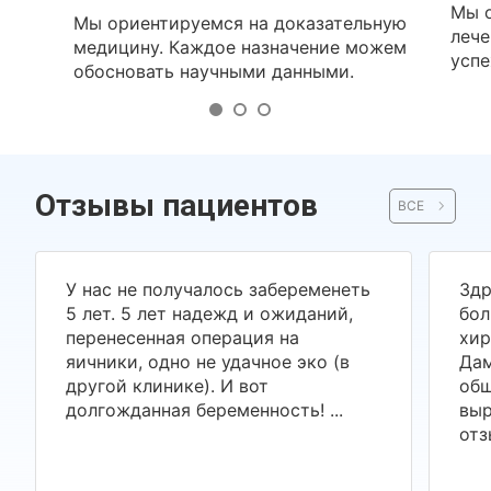
Мы о
Мы ориентируемся на доказательную
лече
медицину. Каждое назначение можем
успе
обосновать научными данными.
Отзывы пациентов
ВСЕ
У нас не получалось забеременеть
Здр
5 лет. 5 лет надежд и ожиданий,
бол
перенесенная операция на
хир
яичники, одно не удачное эко (в
Дам
другой клинике). И вот
общ
долгожданная беременность! ...
выр
отз