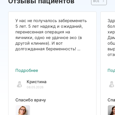
Отзывы пациентов
ВСЕ
У нас не получалось забеременеть
Здр
5 лет. 5 лет надежд и ожиданий,
бол
перенесенная операция на
хир
яичники, одно не удачное эко (в
Дам
другой клинике). И вот
общ
долгожданная беременность! ...
выр
отз
Подробнее
По
Кристина
08.05.2026
Спасибо врачу
Спа