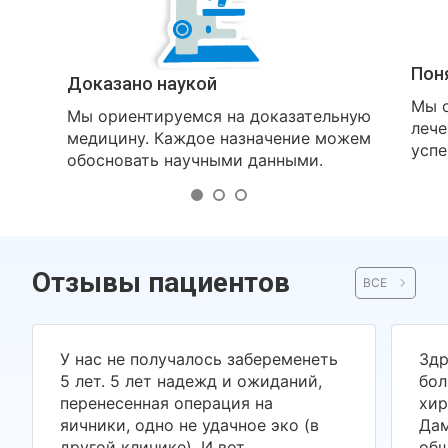
Пон
Доказано наукой
Мы о
Мы ориентируемся на доказательную
лече
медицину. Каждое назначение можем
успе
обосновать научными данными.
Отзывы пациентов
ВСЕ
У нас не получалось забеременеть
Здр
5 лет. 5 лет надежд и ожиданий,
бол
перенесенная операция на
хир
яичники, одно не удачное эко (в
Дам
другой клинике). И вот
общ