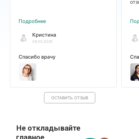
отз
Подробнее
По
Кристина
08.05.2026
Спасибо врачу
Спа
ОСТАВИТЬ ОТЗЫВ
Не откладывайте
главное