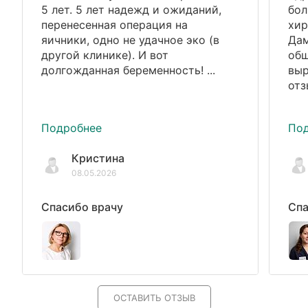
5 лет. 5 лет надежд и ожиданий,
бол
перенесенная операция на
хир
яичники, одно не удачное эко (в
Дам
другой клинике). И вот
общ
долгожданная беременность! ...
выр
отз
Подробнее
По
Кристина
08.05.2026
Спасибо врачу
Спа
ОСТАВИТЬ ОТЗЫВ