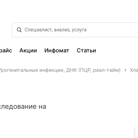
райс
Акции
Инфомат
Статьи
Урогенитальные инфекции, ДНК (ПЦР, реал-тайм)
Хла
следование на