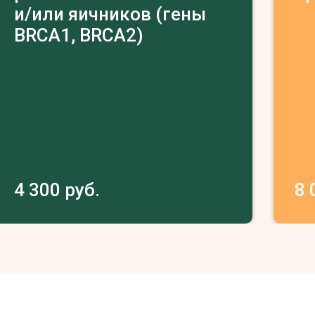
и/или яичников (гены
BRCA1, BRCA2)
4 300 руб.
8 