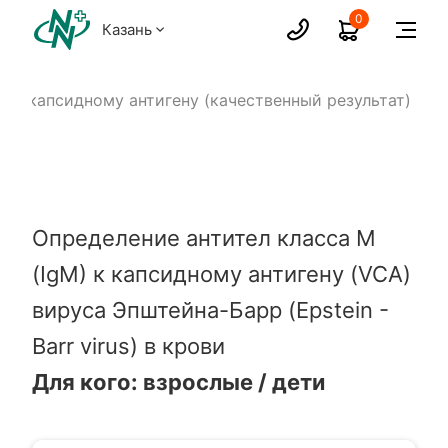
0
Казань
M к капсидному антигену (качественный результат)
Определение антител класса M
(IgM) к капсидному антигену (VCA)
вируса Эпштейна-Барр (Epstein -
Barr virus) в крови
Для кого: взрослые / дети