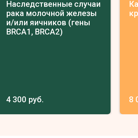
Наследственные случаи
К
рака молочной железы
к
и/или яичников (гены
BRCA1, BRCA2)
4 300 руб.
8 