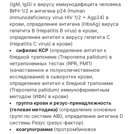
(IgM, IgG) к вирусу иммунодефицита человека
ВИЧ-1/2 и антигена p24 (Human
immunodeficiency virus HIV 1/2 + Agp24) в
крови, определение антигена (HbsAg) вируса
гепатита B (Hepatitis B virus) в крови,
определение антител к вирусу гепатита C
(Hepatitis C virus) в крови)
cифилис КСР
(определение антител к
бледной трепонеме (Treponema pallidum) в
нетрепонемных тестах (RPR, РМП)
(качественное и полуколичественное
исследование) в сыворотке крови,
определение антител к бледной трепонеме
(Treponema pallidum) иммуноферментным
методом (ИФА) в крови)
группа крови и резус-принадлежность
(гелевая методика)
(определение основных
групп по системе AB0, определение антигена D
системы Резус (резус-фактор)
коагулограмма
(протромбиновое