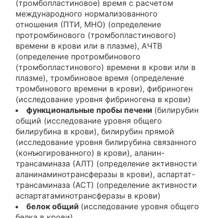
(тромбопластиновое) время с расчетом
международного нормализованного
отношения (ПТИ, MHO) (определение
протромбинового (тромбопластинового)
времени в крови или в плазме), АЧТВ
(определение протромбинового
(тромбопластинового) времени в крови или в
плазме), тромбиновое время (определение
тромбинового времени в крови), фибриноген
(исследование уровня фибриногена в крови)
функциональные пробы печени
(билирубин
общий (исследование уровня общего
билирубина в крови), билирубин прямой
(исследование уровня билирубина связанного
(конъюгированного) в крови), аланин-
трансаминаза (АЛТ) (определение активности
аланинаминотрансферазы в крови), аспартат-
трансаминаза (АСТ) (определение активности
аспартатаминотрансферазы в крови)
белок общий
(исследование уровня общего
белка в крови)