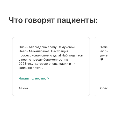
Что говорят пациенты:
Очень благодарна врачу Самуковой
Хочется с
Нелли Михайловне!!! Настоящий
любимым 
профессионал своего дела! Наблюдалась
доченьку 
у нее по поводу беременности в
❤️
2023году, которую очень ждали и ни
капли не пожа...
Читать полностью
Алина
Олеся