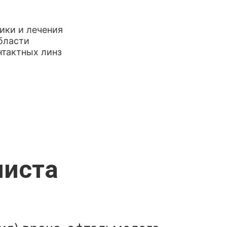
ики и лечения
бласти
нтактных линз
листа