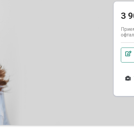
3 
Прием
офта