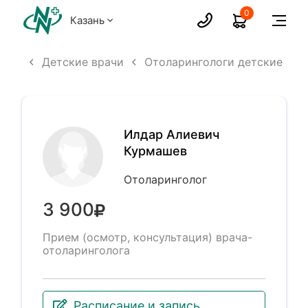
0
Казань
исты
Детские врачи
Отоларингологи детские
Илдар Алиевич
Курмашев
Отоларинголог
3 900
Прием (осмотр, консультация) врача-
отоларинголога
Расписание и запись