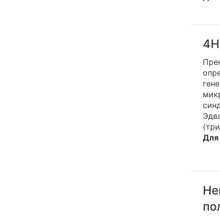
4Н
Пре
опре
ген
мик
син
Эдва
(три
Для
Не
по