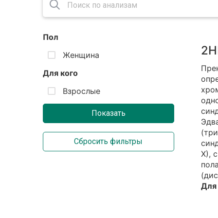
Пол
2Н
Женщина
Пре
Для кого
опре
хро
Взрослые
одн
син
Эдва
(три
син
Х), 
пол
(дис
Для