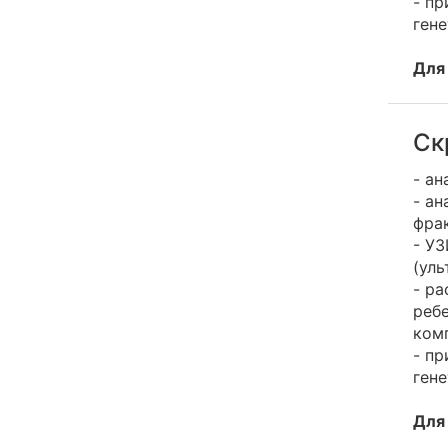
- пр
ген
Для
Ск
- ан
- ан
фра
- У
(уль
- ра
реб
ком
- пр
ген
Для