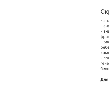
Ск
- ан
- ан
- ан
фра
- ра
реб
ком
- пр
ген
бесп
Для