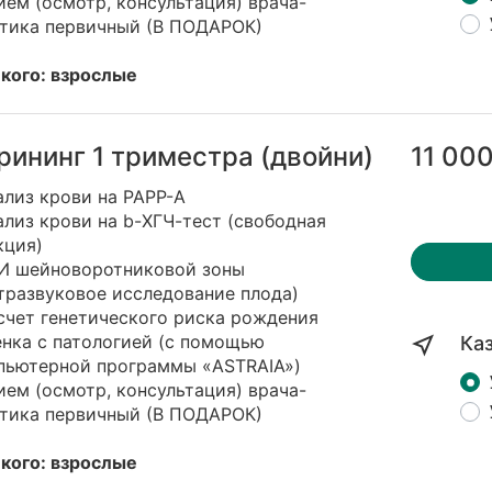
ием (осмотр, консультация) врача-
етика первичный (В ПОДАРОК)
 кого: взрослые
рининг 1 триместра (двойни)
11 000
ализ крови на PAPP-A
ализ крови на b-ХГЧ-тест (свободная
кция)
ЗИ шейноворотниковой зоны
тразвуковое исследование плода)
счет генетического риска рождения
енка с патологией (с помощью
Ка
пьютерной программы «ASTRAIA»)
ием (осмотр, консультация) врача-
етика первичный (В ПОДАРОК)
 кого: взрослые