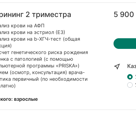
рининг 2 триместра
5 900
ализ крови на АФП
ализ крови на эстриол (Е3)
ализ крови на b-ХГЧ-тест (общая
кция)
счет генетического риска рождения
енка с патологией (с помощью
пьютерной программы «PRISKA»)
Ка
ием (осмотр, консультация) врача-
етика первичный (по необходимости
латно)
 кого: взрослые