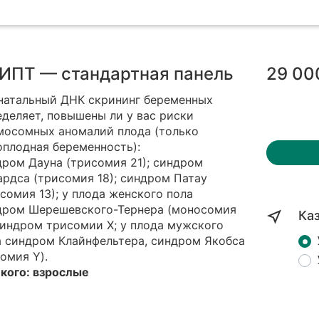
ИПТ — стандартная панель
29 00
натальный ДНК скрининг беременных
деляет, повышены ли у вас риски
мосомных аномалий плода (только
оплодная беременность):
дром Дауна (трисомия 21); синдром
рдса (трисомия 18); синдром Патау
сомия 13); у плода женского пола
дром Шерешевского-Тернера (моносомия
Ка
синдром трисомии Х; у плода мужского
а синдром Клайнфельтера, синдром Якобса
омия Y).
 кого: взрослые