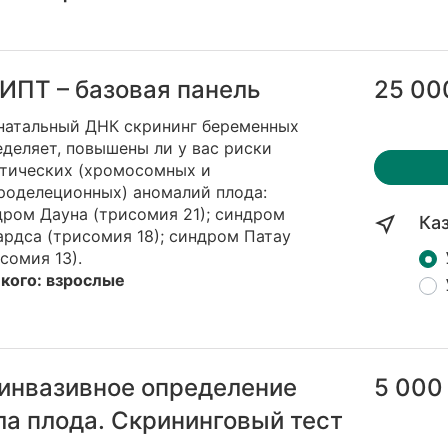
ИПТ – базовая панель
25 00
натальный ДНК скрининг беременных
деляет, повышены ли у вас риски
етических (хромосомных и
роделеционных) аномалий плода:
дром Дауна (трисомия 21); синдром
Ка
рдса (трисомия 18); синдром Патау
сомия 13).
 кого: взрослые
инвазивное определение
5 000
ла плода. Скрининговый тест