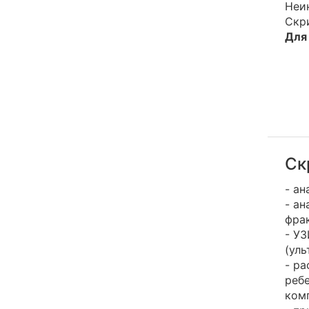
Неин
Скр
Для
Ск
- ан
- ан
фра
- У
(уль
- ра
реб
ком