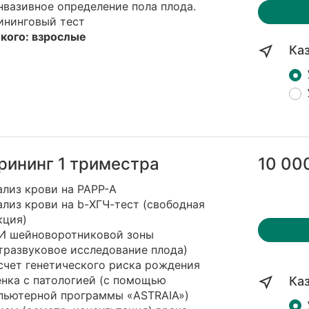
вазивное определение пола плода.
ининговый тест
 кого: взрослые
Ка
рининг 1 триместра
10 00
ализ крови на PAPP-A
ализ крови на b-ХГЧ-тест (свободная
кция)
ЗИ шейноворотниковой зоны
тразвуковое исследование плода)
счет генетического риска рождения
енка с патологией (с помощью
Ка
пьютерной программы «ASTRAIA»)