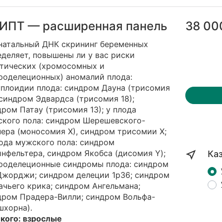
ИПТ — расширенная панель
38 00
натальный ДНК скрининг беременных
деляет, повышены ли у вас риски
етических (хромосомных и
роделеционных) аномалий плода:
уплоидии плода: синдром Дауна (трисомия
 синдром Эдвардса (трисомия 18);
ром Патау (трисомия 13); у плода
ского пола: синдром Шерешевского-
ера (моносомия Х), синдром трисомии Х;
ода мужского пола: синдром
нфельтера, синдром Якобса (дисомия Y);
Ка
роделеционные синдромы плода: синдром
Джорджи; синдром делеции 1p36; синдром
чьего крика; синдром Ангельмана;
дром Прадера-Вилли; синдром Вольфа-
шхорна).
 кого: взрослые