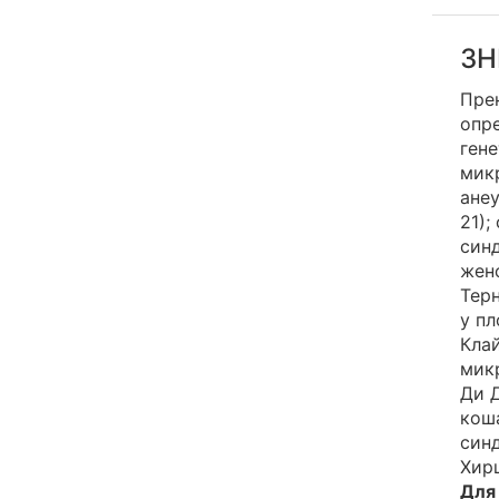
3Н
Пре
опре
ген
мик
ане
21);
синд
жен
Терн
у пл
Клай
мик
Ди 
коша
син
Хир
Для