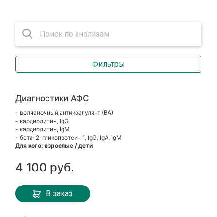
Фильтры
Диагностики АФС
- волчаночный антикоагулянт (ВА)
- кардиолипин, IgG
- кардиолипин, IgM
- бета-2-гликопротеин 1, IgG, IgA, IgM
Для кого: взрослые / дети
4 100 руб.
В заказ